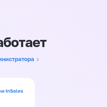
аботает
министратора
на InSales