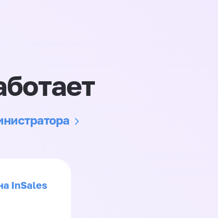
аботает
министратора
на InSales