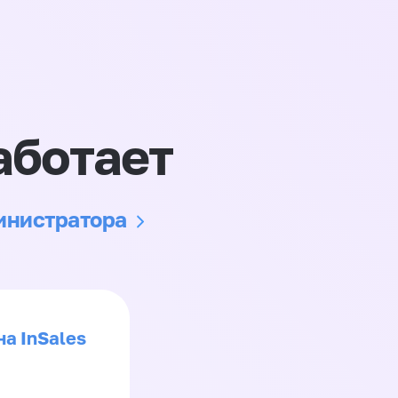
аботает
министратора
на InSales