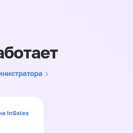
аботает
министратора
на InSales