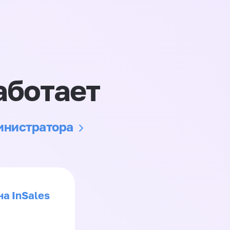
аботает
министратора
на InSales