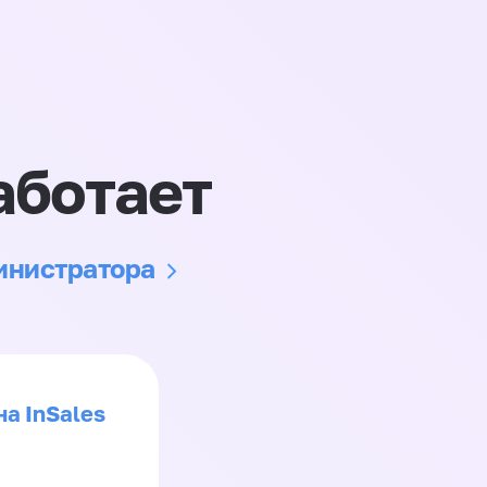
аботает
министратора
на InSales